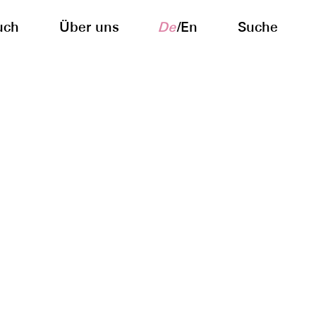
uch
Über uns
De
/
En
Suche