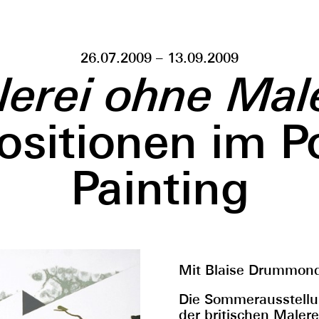
26.07.2009 – 13.09.2009
erei ohne Mal
ositionen im P
Painting
Mit Blaise Drummond
Die Sommerausstellu
der britischen Malere