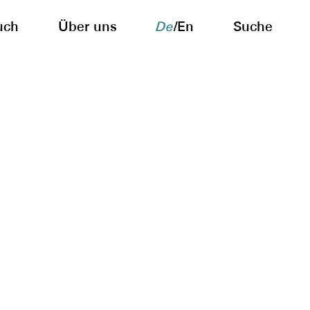
uch
Über uns
De
/
En
Suche