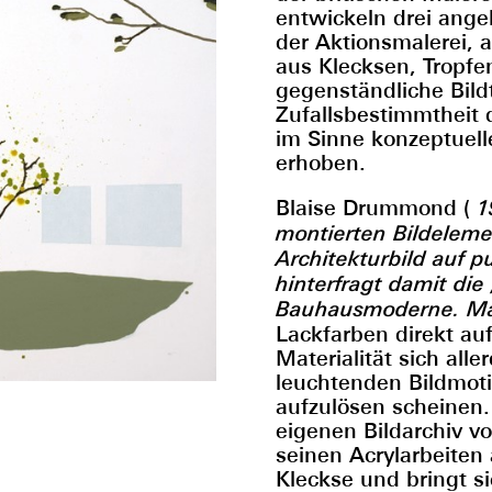
entwickeln drei ange
der Aktionsmalerei, 
aus Klecksen, Tropfe
gegenständliche Bildt
Zufallsbestimmtheit 
im Sinne konzeptuell
erhoben.
Blaise Drummond (
19
montierten Bildelem
Architekturbild auf 
hinterfragt damit di
Bauhausmoderne. Ma
Lackfarben direkt au
Materialität sich all
leuchtenden Bildmoti
aufzulösen scheinen.
eigenen Bildarchiv vo
seinen Acrylarbeiten
Kleckse und bringt si