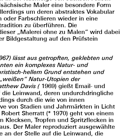
lsächsische Maler eine besondere Form
allerdings um deren abstraktes Vokabular
n oder Farbschlieren wieder in eine
radition zu überführen. Die
dieser „Malerei ohne zu Malen“ wird dabei
er Bildgestaltung auf den Prüfstein
67) lässt aus getropften, geklebten und
enten ein komplexes Natur- und
puristisch-hellem Grund entstehen und
e „weißen“ Natur-Utopien der
tthew Davis (
1969) gießt Email- und
f die Leinwand, deren undurchdringliche
erdings durch die wie von innen
ve von Stadien und Jahrmärkten in Licht
 Robert Sherratt (* 1970) geht von einem
n Klecksen, Tropfen und Spritzflecken in
 aus. Der Maler reproduziert ausgewählte
e an der Stelle auf die Leinwand, die