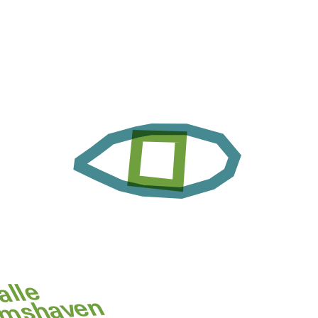
alle
lmshaven