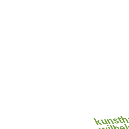
kunsth
wilhe