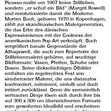
Picasso malte um 1907 keine Stillleben,
sondern „er schuf ein Bild“ (Margrit Rowell)
und revolutionierte damit die Moderne.
Morten Buch, geboren 1970 in Kopenhagen,
zählt zur skandinavischen Malergeneration,
die das Erbe des dänischen
Expressionismus mit der Coolness der
amerikanischen Pop-Art verknüpft. Buch
vergrößert banale Gegenstände der
Alltagswelt, die auch zum Repertoire der
Stilllebenmalerei gehören, auf wuchtige
Bildformate: Vasen, Pfeifen, Schuhe oder
Dosen. Seine dickschichtigen Ölbilder
entfalten ein regelrechtes Fest von
sinnbetonter Malerei, die uns distanzlos
konfrontiert, mitnimmt, einlullt und doch
irritiert zurücklässt. Denn die vermeintlich
vertrauten Dinge lösen sich durch ihre bis
auf 300 x 300 cm überzeichneten Formate
vom gewohnten Idealbild und erscheinen