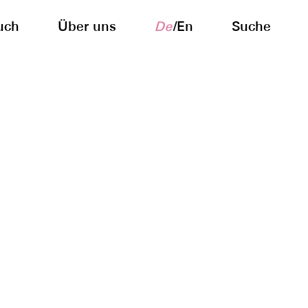
uch
Über uns
De
/
En
Suche