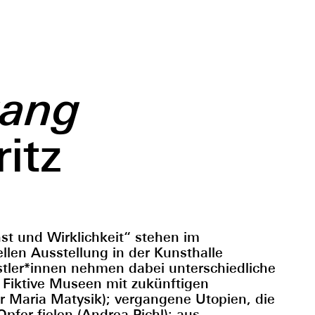
gang
itz
nst und Wirklichkeit“ stehen im
llen Ausstellung in der Kunsthalle
tler*innen nehmen dabei unterschiedliche
 Fiktive Museen mit zukünftigen
 Maria Matysik); vergangene Utopien, die
pfer fielen (Andrea Pichl); aus