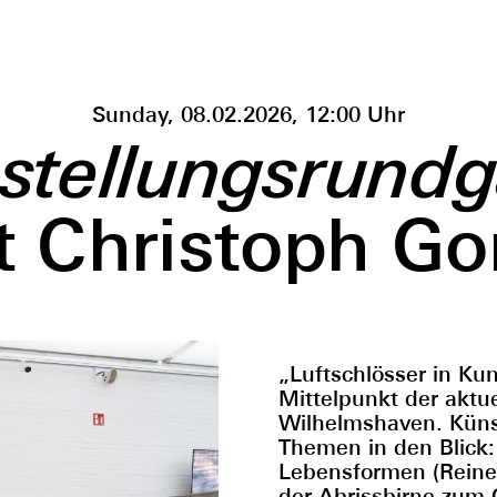
Sunday, 08.02.2026, 12:00 Uhr
stellungsrund
t Christoph Gor
„Luftschlösser in Ku
Mittelpunkt der aktue
Wilhelmshaven. Küns
Themen in den Blick:
Lebensformen (Reiner
der Abrissbirne zum O