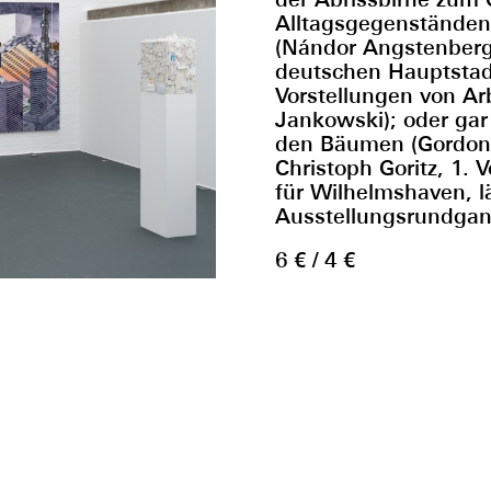
Alltagsgegenständen
(Nándor Angstenberge
deutschen Hauptstad
Vorstellungen von Arb
Jankowski); oder ga
den Bäumen (Gordon 
Christoph Goritz, 1. 
für Wilhelmshaven, 
Ausstellungsrundgan
6 € / 4 €