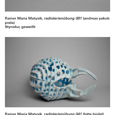
Rainer Maria Matysik,
radiolarienübung 081
(andreas yakub
poda)
Styrodur, geweißt
Rainer Maria Matysik,
radiolarienübung 041
(lotte büdel)