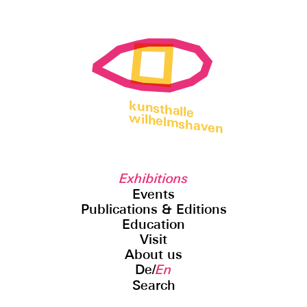
kunsthalle
wilhelmshaven
Exhibitions
Events
Publications & Editions
Education
Visit
About us
De
/
En
Search